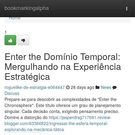
Home
bookmarkingalpha
Togg
navi
Home
1
Enter the Domínio Temporal:
Mergulhando na Experiência
Estratégica
roguelike-de-estratgia-e064447
28 days ago
News
Discuss
Prepare-se para descobrir as complexidades de "Enter the
Chronosphere". Este título oferece um grau de planejamento
singular. Cada decisão conta, exigindo pensamento preciso.
Domine a distorção do
https://jasperdrsg717691.review-
blogger.com/63366822/ingressar-the-esfera-temporal-
explorando-na-mecânica-tática