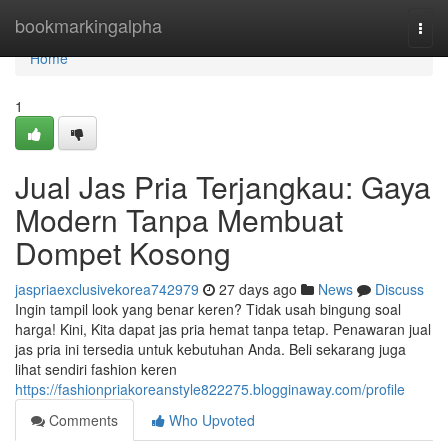
Home
bookmarkingalpha
Togg
navi
Home
1
Jual Jas Pria Terjangkau: Gaya
Modern Tanpa Membuat
Dompet Kosong
jaspriaexclusivekorea742979
27 days ago
News
Discuss
Ingin tampil look yang benar keren? Tidak usah bingung soal
harga! Kini, Kita dapat jas pria hemat tanpa tetap. Penawaran jual
jas pria ini tersedia untuk kebutuhan Anda. Beli sekarang juga
lihat sendiri fashion keren
https://fashionpriakoreanstyle822275.blogginaway.com/profile
Comments
Who Upvoted