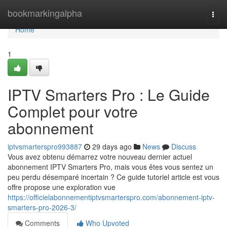
Home
bookmarkingalpha
Togg
navi
Home
1
IPTV Smarters Pro : Le Guide
Complet pour votre
abonnement
iptvsmarterspro993887
29 days ago
News
Discuss
Vous avez obtenu démarrez votre nouveau dernier actuel
abonnement IPTV Smarters Pro, mais vous êtes vous sentez un
peu perdu désemparé incertain ? Ce guide tutoriel article est vous
offre propose une exploration vue
https://officielabonnementiptvsmarterspro.com/abonnement-iptv-
smarters-pro-2026-3/
Comments
Who Upvoted