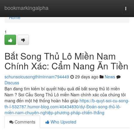
Home
bookmarkingalpha
Togg
navi
Home
1
Bắt Song Thủ Lô Miền Nam
Chính Xác: Cẩm Nang Ăn Tiền
schunsoicusongthlminnam794449
29 days ago
News
Discuss
Bạn đang tìm kiếm bí quyết hiệu quả để bắt song thủ lô miền
Nam ? Soi Cầu Song Thủ Lô miền Nam chính xác của chúng tôi
mang đến một hệ thống hoàn hảo giúp
https://b-quyt-soi-cu-song-
th-l-532787.humor-blog.com/40434830/dự-Đoán-song-thủ-lô-
miền-nam-chuyên-nghiệp-phương-pháp-chiến-thắng
Comments
Who Upvoted