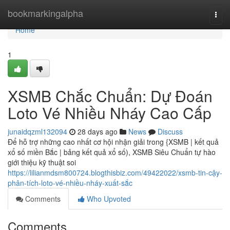
Home
bookmarkingalpha
Togg
navi
Home
1
XSMB Chắc Chuẩn: Dự Đoán
Loto Vé Nhiều Nháy Cao Cấp
junaidqzml132094
28 days ago
News
Discuss
Để hỗ trợ những cao nhất cơ hội nhận giải trong {XSMB | kết quả
xổ số miền Bắc | bảng kết quả xổ số), XSMB Siêu Chuẩn tự hào
giới thiệu kỹ thuật soi
https://lilianmdsm800724.blogthisbiz.com/49422022/xsmb-tin-cậy-
phân-tích-loto-vé-nhiều-nháy-xuất-sắc
Comments
Who Upvoted
Comments