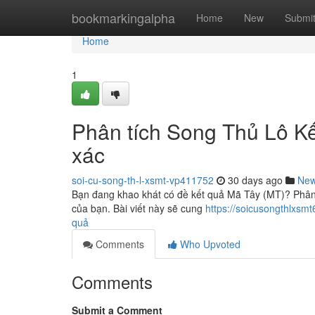
Home
bookmarkingalpha
Home
New
Submi
Home
1
Phân tích Song Thủ Lô K
xác
soi-cu-song-th-l-xsmt-vp411752
30 days ago
Ne
Bạn đang khao khát có đề kết quả Mã Tây (MT)? Phân t
của bạn. Bài viết này sẽ cung
https://soicusongthlxs
quả
Comments
Who Upvoted
Comments
Submit a Comment