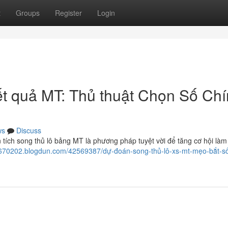
t
Groups
Register
Login
ết quả MT: Thủ thuật Chọn Số Ch
ws
Discuss
ích song thủ lô bảng MT là phương pháp tuyệt vời để tăng cơ hội làm
mt670202.blogdun.com/42569387/dự-đoán-song-thủ-lô-xs-mt-mẹo-bắt-số