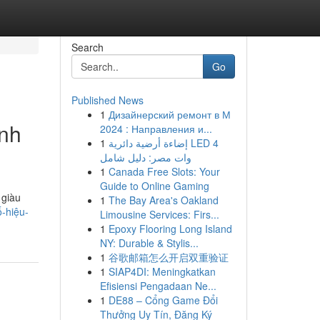
Search
Go
Published News
1
Дизайнерский ремонт в М
ính
2024 : Направления и...
1
إضاءة أرضية دائرية LED 4
وات مصر: دليل شامل
1
Canada Free Slots: Your
Guide to Online Gaming
 giàu
1
The Bay Area's Oakland
-hiệu-
Limousine Services: Firs...
1
Epoxy Flooring Long Island
NY: Durable & Stylis...
1
谷歌邮箱怎么开启双重验证
1
SIAP4DI: Meningkatkan
Efisiensi Pengadaan Ne...
1
DE88 – Cổng Game Đổi
Thưởng Uy Tín, Đăng Ký