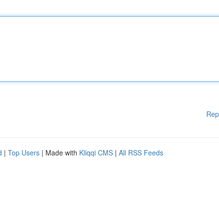
Rep
d
|
Top Users
| Made with
Kliqqi CMS
|
All RSS Feeds