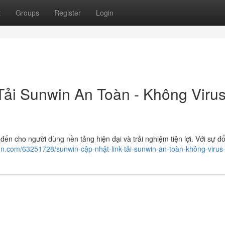
t
Groups
Register
Login
Tải Sunwin An Toàn - Không Viru
 đến cho người dùng nền tảng hiện đại và trải nghiệm tiện lợi. Với sự đổ
gn.com/63251728/sunwin-cập-nhật-link-tải-sunwin-an-toàn-không-virus