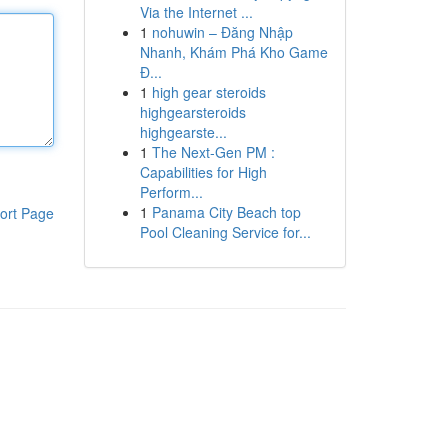
Via the Internet ...
1
nohuwin – Đăng Nhập
Nhanh, Khám Phá Kho Game
Đ...
1
high gear steroids
highgearsteroids
highgearste...
1
The Next-Gen PM :
Capabilities for High
Perform...
1
Panama City Beach top
ort Page
Pool Cleaning Service for...