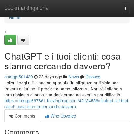
Home
bookmarkingalpha
Togg
navi
Home
1
ChatGPT e i tuoi clienti: cosa
stanno cercando davvero?
chatgpt561430
28 days ago
News
Discuss
I clienti oggi utilizzano sempre più l'intelligenza artificiale per
trovare chiarimenti precise e personalizzate . Non si limitano a
fare richieste di base, ma desiderano assistenza per difficoltà
https://chatgpt697861.blazingblog.com/42124556/chatgpt-e-i-tuoi-
clienti-cosa-stanno-cercando-davvero
Comments
Who Upvoted
Comments