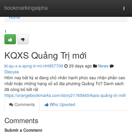
Home
bookmarkingalpha
Togg
navi
Home
1
KQXS Quảng Trị mới
kt-qu-x-s-qung-tr-mi-nht957709
29 days ago
News
Discuss
Hôm nay bất kỳ ai đang chủ nhân hạnh phúc sau nhận phần cao
nhất hoặc những hạng xổ số địa phương Quảng Trị? Danh sách
đã công bố bởi rất
https://orangebookmarks.com/story21765845/kqxs-quảng-trị-mới
Comments
Who Upvoted
Comments
Submit a Comment