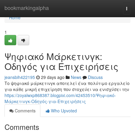
Home
bookmarkingalpha
Togg
navi
Home
1
Ψηφιακό Μάρκετινγκ:
Οδηγός για Επιχειρήσεις
jeansbih422195
29 days ago
News
Discuss
Το ψηφιακό μάρκετινγκ αποτελεί ένα πολύτιμο εργαλείο
για κάθε μικρή επιχείρηση που στοχεύει να ενισχύσει την
https://zoyalwxp868387.blogpixi.com/42453510/Ψηφιακό-
Μάρκετινγκ-Οδηγός-για-Επιχειρήσεις
Comments
Who Upvoted
Comments