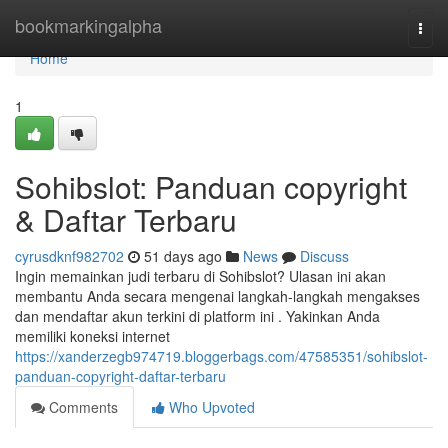
Home
bookmarkingalpha
Togg
navi
Home
1
Sohibslot: Panduan copyright
& Daftar Terbaru
cyrusdknf982702
51 days ago
News
Discuss
Ingin memainkan judi terbaru di Sohibslot? Ulasan ini akan
membantu Anda secara mengenai langkah-langkah mengakses
dan mendaftar akun terkini di platform ini . Yakinkan Anda
memiliki koneksi internet
https://xanderzegb974719.bloggerbags.com/47585351/sohibslot-
panduan-copyright-daftar-terbaru
Comments
Who Upvoted