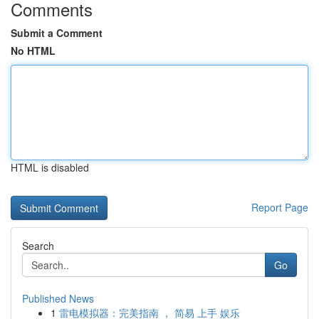
Comments
Submit a Comment
No HTML
HTML is disabled
Report Page
Search
Go
Published News
1
雷电模拟器：完美指南 ， 简易 上手 娱乐