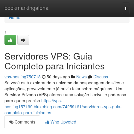
Home
bookmarkingalpha
Togg
navi
Home
1
Servidores VPS: Guia
Completo para Iniciantes
vps-hosting750718
50 days ago
News
Discuss
Se você está explorando o universo da hospedagem de sites e
aplicações, provavelmente já ouviu falar sobre máquinas . Um
Servidor Privado (VPS) oferece uma solução flexível e poderosa
para quem precisa
https://vps-
hosting157199.bluxeblog.com/74259161/servidores-vps-guia-
completo-para-iniciantes
Comments
Who Upvoted