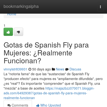
Home
bookmarkingalpha
Togg
navi
Home
1
Gotas de Spanish Fly para
Mujeres: ¿Realmente
Funcionan?
vinnyistr839931
50 days ago
News
Discuss
La "notoria fama" de que las "sustancias" de Spanish Fly
"producen efecto" para mujeres es "ampliamente difundida", pero
¿es "real"? Es importante "comprender" que el Spanish Fly, una
"mezcla" a base de aceites
https://majazbzz070071.bloggin-
ads.com/64929387/gotas-de-spanish-fly-para-mujeres-
realmente-funcionan
Comments
Who Upvoted