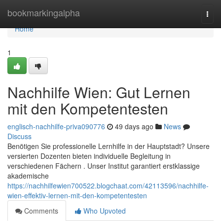
Home
bookmarkingalpha
Togg
navi
Home
1
Nachhilfe Wien: Gut Lernen
mit den Kompetentesten
englisch-nachhilfe-priva090776
49 days ago
News
Discuss
Benötigen Sie professionelle Lernhilfe in der Hauptstadt? Unsere
versierten Dozenten bieten individuelle Begleitung in
verschiedenen Fächern . Unser Institut garantiert erstklassige
akademische
https://nachhilfewien700522.blogchaat.com/42113596/nachhilfe-
wien-effektiv-lernen-mit-den-kompetentesten
Comments
Who Upvoted