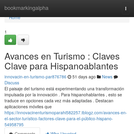
Home
bookmarkingalpha
Togg
navi
Home
1
Avances en Turismo : Claves
Clave para Hispanoablantes
innovacin-en-turismo-par876786
51 days ago
News
Discuss
El paisaje del turismo está experimentando una transformación
impulsada por la innovación . Para hispanohablantes , esto se
traduce en opciones cada vez más adaptadas . Destacan
aplicaciones móviles que
https://innovacinenturismoparahi582257.tblogz.com/avances-en-
el-sector-turístico-factores-clave-para-el-público-hispano-
54958795
Comments
Who Upvoted