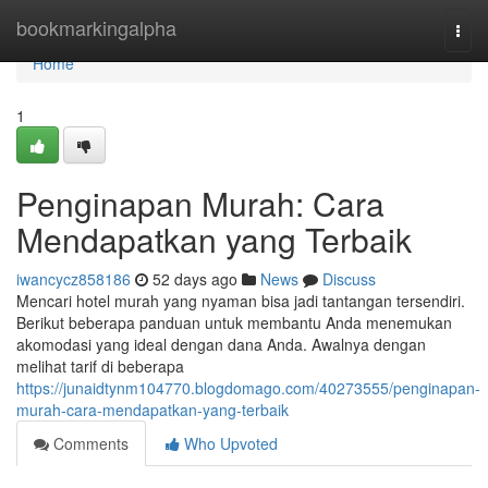
Home
bookmarkingalpha
Togg
navi
Home
1
Penginapan Murah: Cara
Mendapatkan yang Terbaik
iwancycz858186
52 days ago
News
Discuss
Mencari hotel murah yang nyaman bisa jadi tantangan tersendiri.
Berikut beberapa panduan untuk membantu Anda menemukan
akomodasi yang ideal dengan dana Anda. Awalnya dengan
melihat tarif di beberapa
https://junaidtynm104770.blogdomago.com/40273555/penginapan-
murah-cara-mendapatkan-yang-terbaik
Comments
Who Upvoted