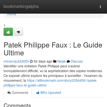
Home
bookmarkingalpha
Togg
navi
Home
1
Patek Philippe Faux : Le Guide
Ultime
minannju422655
52 days ago
News
Discuss
Identifier une imitation Patek Philippe peut s'avérer
incroyablement difficile, vu la sophistication des copies modernes.
Ce exposé ultime explore les principaux à surveiller : l'examen du
mouvement, la
https://altbookmark.com/story23564581/patek-
philippe-faux-le-guide-ultime
Comments
Who Upvoted
Comments