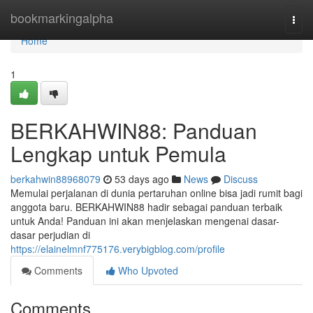
Home
bookmarkingalpha
Togg
navi
Home
1
BERKAHWIN88: Panduan
Lengkap untuk Pemula
berkahwin88968079
53 days ago
News
Discuss
Memulai perjalanan di dunia pertaruhan online bisa jadi rumit bagi
anggota baru. BERKAHWIN88 hadir sebagai panduan terbaik
untuk Anda! Panduan ini akan menjelaskan mengenai dasar-
dasar perjudian di
https://elainelmnf775176.verybigblog.com/profile
Comments
Who Upvoted
Comments