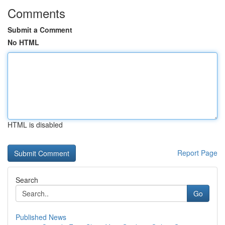
Comments
Submit a Comment
No HTML
HTML is disabled
Report Page
Search
Go
Published News