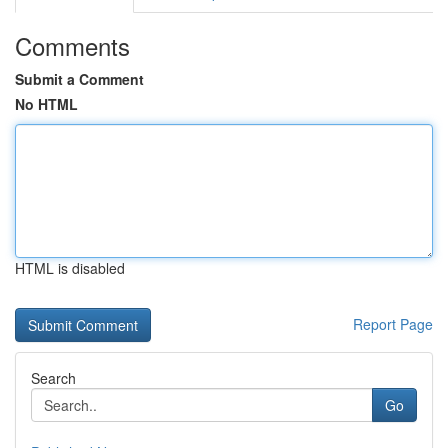
Comments
Submit a Comment
No HTML
HTML is disabled
Report Page
Search
Go