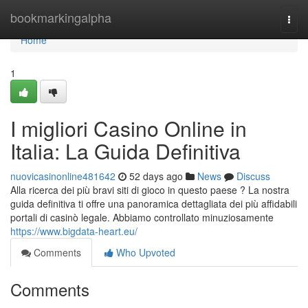
Home
bookmarkingalpha
Togg
navi
Home
1
I migliori Casino Online in
Italia: La Guida Definitiva
nuovicasinonline481642
52 days ago
News
Discuss
Alla ricerca dei più bravi siti di gioco in questo paese ? La nostra
guida definitiva ti offre una panoramica dettagliata dei più affidabili
portali di casinò legale. Abbiamo controllato minuziosamente
https://www.bigdata-heart.eu/
Comments
Who Upvoted
Comments