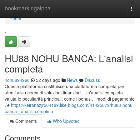
Home
bookmarkingalpha
Togg
navi
Home
1
HU88 NOHU BANCA: L'analisi
completa
nohu894966
52 days ago
News
Discuss
Questa piattaforma costituisce una piattaforma completa per
utenti alla ricerca di soluzioni finanziari . Un'analisi completa
valuta le peculiarità principali, come i bonus , i modi di pagamento
, e
https://keiranazjr504169.like-blogs.com/41425879/hu88-nohu-
banca-l-analisi-completa
Comments
Who Upvoted
Comments