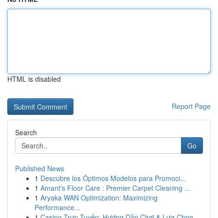
HTML is disabled
Report Page
Search
Go
Published News
1
Descubre los Óptimos Modelos para Promoci...
1
Amant's Floor Care : Premier Carpet Cleaning ...
1
Aryaka WAN Optimization: Maximizing
Performance...
1
Casino Trực Tuyến: Hướng Dẫn Chơi & Lựa Chọn