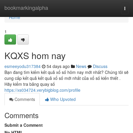
Home
bookmarkingalpha
Togg
navi
Home
1
KQXS hom nay
esmeeyodu317384
54 days ago
News
Discuss
Bạn đang tìm kiếm kết quả xổ số hôm nay mới nhất? Chúng tôi sẽ
cung cấp kết quả kết quả xổ số mới nhất của xổ số kiến thiết .
Hãy kiểm tra bảng quay số
https://xs034724.verybigblog.com/profile
Comments
Who Upvoted
Comments
Submit a Comment
No HTML