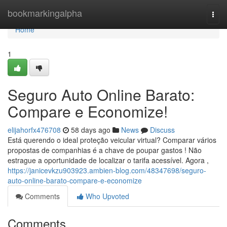
Home
bookmarkingalpha
Togg
navi
Home
1
Seguro Auto Online Barato:
Compare e Economize!
elijahorfx476708
58 days ago
News
Discuss
Está querendo o ideal proteção veicular virtual? Comparar vários
propostas de companhias é a chave de poupar gastos ! Não
estrague a oportunidade de localizar o tarifa acessível. Agora ,
https://janicevkzu903923.ambien-blog.com/48347698/seguro-
auto-online-barato-compare-e-economize
Comments
Who Upvoted
Comments