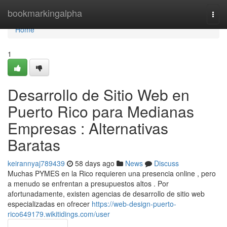
Home
bookmarkingalpha
Togg
navi
Home
1
Desarrollo de Sitio Web en
Puerto Rico para Medianas
Empresas : Alternativas
Baratas
keirannyaj789439
58 days ago
News
Discuss
Muchas PYMES en la Rico requieren una presencia online , pero
a menudo se enfrentan a presupuestos altos . Por
afortunadamente, existen agencias de desarrollo de sitio web
especializadas en ofrecer
https://web-design-puerto-
rico649179.wikitidings.com/user