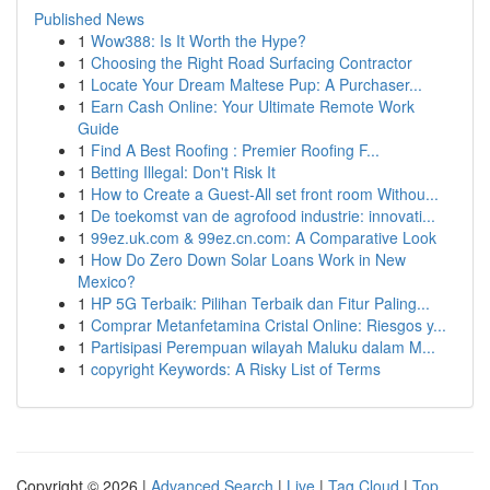
Published News
1
Wow388: Is It Worth the Hype?
1
Choosing the Right Road Surfacing Contractor
1
Locate Your Dream Maltese Pup: A Purchaser...
1
Earn Cash Online: Your Ultimate Remote Work
Guide
1
Find A Best Roofing : Premier Roofing F...
1
Betting Illegal: Don't Risk It
1
How to Create a Guest-All set front room Withou...
1
De toekomst van de agrofood industrie: innovati...
1
99ez.uk.com & 99ez.cn.com: A Comparative Look
1
How Do Zero Down Solar Loans Work in New
Mexico?
1
HP 5G Terbaik: Pilihan Terbaik dan Fitur Paling...
1
Comprar Metanfetamina Cristal Online: Riesgos y...
1
Partisipasi Perempuan wilayah Maluku dalam M...
1
copyright Keywords: A Risky List of Terms
Copyright © 2026 |
Advanced Search
|
Live
|
Tag Cloud
|
Top