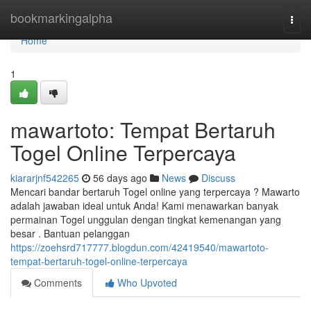
Home
bookmarkingalpha
Togg
navi
Home
1
mawartoto: Tempat Bertaruh
Togel Online Terpercaya
kiararjnf542265
56 days ago
News
Discuss
Mencari bandar bertaruh Togel online yang terpercaya ? Mawarto
adalah jawaban ideal untuk Anda! Kami menawarkan banyak
permainan Togel unggulan dengan tingkat kemenangan yang
besar . Bantuan pelanggan
https://zoehsrd717777.blogdun.com/42419540/mawartoto-
tempat-bertaruh-togel-online-terpercaya
Comments
Who Upvoted