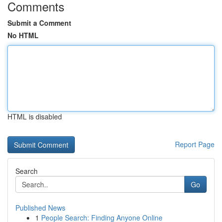
Comments
Submit a Comment
No HTML
HTML is disabled
Report Page
Search
Go
Published News
1
People Search: Finding Anyone Online