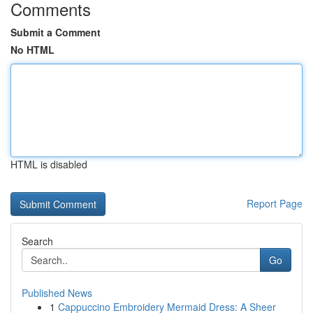
Comments
Submit a Comment
No HTML
HTML is disabled
Report Page
Search
Go
Published News
1
Cappuccino Embroidery Mermaid Dress: A Sheer