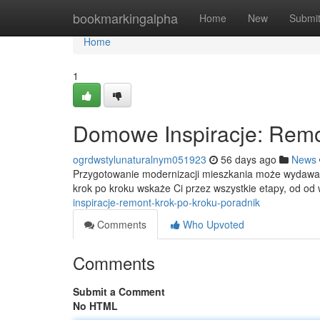
Home
bookmarkingalpha
Home
New
Submi
Home
1
Domowe Inspiracje: Remo
ogrdwstylunaturalnym051923
56 days ago
News
Przygotowanie modernizacji mieszkania może wydawać s
krok po kroku wskaże Ci przez wszystkie etapy, od od
inspiracje-remont-krok-po-kroku-poradnik
Comments
Who Upvoted
Comments
Submit a Comment
No HTML