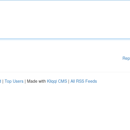
Rep
d
|
Top Users
| Made with
Kliqqi CMS
|
All RSS Feeds