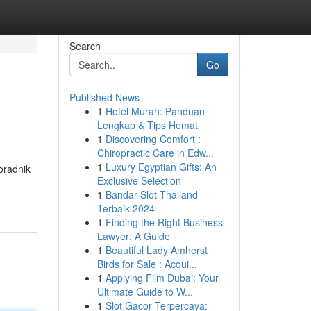
Search
Go
Published News
1
Hotel Murah: Panduan
Lengkap & Tips Hemat
1
Discovering Comfort :
Chiropractic Care in Edw...
1
Luxury Egyptian Gifts: An
oradnik
Exclusive Selection
1
Bandar Slot Thailand
Terbaik 2024
1
Finding the Right Business
Lawyer: A Guide
1
Beautiful Lady Amherst
Birds for Sale : Acqui...
1
Applying Film Dubai: Your
Ultimate Guide to W...
1
Slot Gacor Terpercaya: