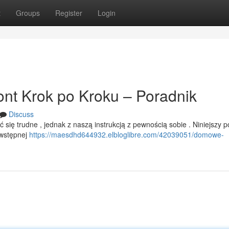
t
Groups
Register
Login
nt Krok po Kroku – Poradnik
Discuss
ię trudne , jednak z naszą instrukcją z pewnością sobie . Niniejszy p
 wstępnej
https://maesdhd644932.elbloglibre.com/42039051/domowe-