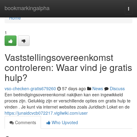
Home
bookmarkingalpha
Togg
navi
Home
1
Vaststellingsovereenkomst
controleren: Waar vind je gratis
hulp?
vso-checken-gratis679260
57 days ago
News
Discuss
Een beëindigingsovereenkomst nakijken kan een ingewikkeld
proces zijn. Gelukkig zijn er verschillende opties om gratis hulp te
vinden . Je kunt via internet websites zoals Juridisch Loket en de
https://junaidcvcb072217.vigilwiki.com/user
Comments
Who Upvoted