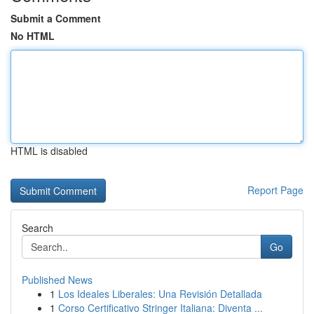
Submit a Comment
No HTML
HTML is disabled
Report Page
Search
Go
Published News
1
Los Ideales Liberales: Una Revisión Detallada
1
Corso Certificativo Stringer Italiana: Diventa ...