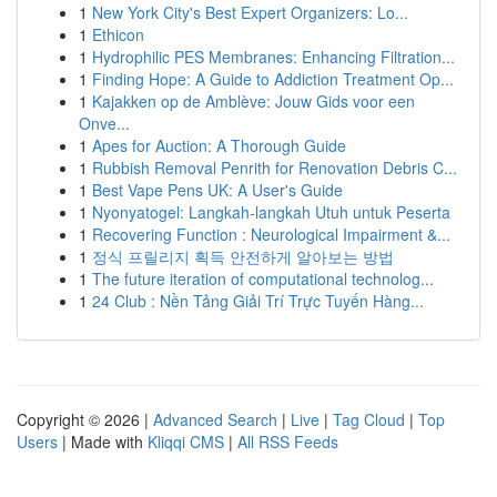
1
New York City's Best Expert Organizers: Lo...
1
Ethicon
1
Hydrophilic PES Membranes: Enhancing Filtration...
1
Finding Hope: A Guide to Addiction Treatment Op...
1
Kajakken op de Amblève: Jouw Gids voor een
Onve...
1
Apes for Auction: A Thorough Guide
1
Rubbish Removal Penrith for Renovation Debris C...
1
Best Vape Pens UK: A User's Guide
1
Nyonyatogel: Langkah-langkah Utuh untuk Peserta
1
Recovering Function : Neurological Impairment &...
1
정식 프릴리지 획득 안전하게 알아보는 방법
1
The future iteration of computational technolog...
1
24 Club : Nền Tảng Giải Trí Trực Tuyến Hàng...
Copyright © 2026 |
Advanced Search
|
Live
|
Tag Cloud
|
Top
Users
| Made with
Kliqqi CMS
|
All RSS Feeds