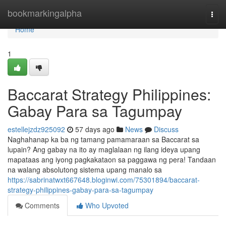
Home
bookmarkingalpha
Togg
navi
Home
1
Baccarat Strategy Philippines:
Gabay Para sa Tagumpay
estellejzdz925092
57 days ago
News
Discuss
Naghahanap ka ba ng tamang pamamaraan sa Baccarat sa
lupain? Ang gabay na ito ay maglalaan ng ilang ideya upang
mapataas ang iyong pagkakataon sa paggawa ng pera! Tandaan
na walang absolutong sistema upang manalo sa
https://sabrinatwxt667648.bloginwi.com/75301894/baccarat-
strategy-philippines-gabay-para-sa-tagumpay
Comments
Who Upvoted