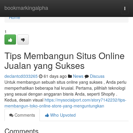
Home
bookmarkingalpha
Togg
navi
Home
1
Tips Membangun Situs Online
Jualan yang Sukses
declantcdi333265
61 days ago
News
Discuss
Untuk membangun sebuah situs online yang sukses , Anda perlu
memperhatikan beberapa hal krusial. Pertama, pilihlah teknologi
yang sesuai dengan anggaran bisnis Anda, seperti Shopify .
Kedua, desain visual
https://mysocialport.com/story7142232/tips-
membangun-toko-online-store-yang-menguntungkan
Comments
Who Upvoted
Comments