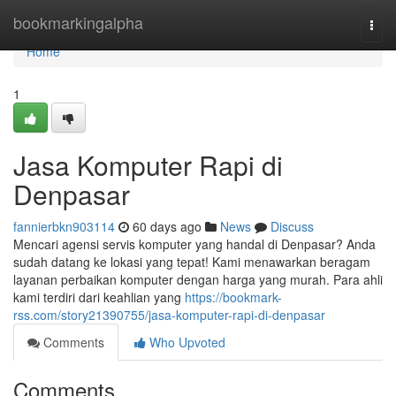
Home
bookmarkingalpha
Togg
navi
Home
1
Jasa Komputer Rapi di
Denpasar
fannierbkn903114
60 days ago
News
Discuss
Mencari agensi servis komputer yang handal di Denpasar? Anda
sudah datang ke lokasi yang tepat! Kami menawarkan beragam
layanan perbaikan komputer dengan harga yang murah. Para ahli
kami terdiri dari keahlian yang
https://bookmark-
rss.com/story21390755/jasa-komputer-rapi-di-denpasar
Comments
Who Upvoted
Comments