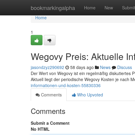
Home
bookmarkingalpha
Home
New
Submi
Home
1
Wegovy Preis: Aktuelle I
jasondzyz290692
58 days ago
News
Discuss
Der Wert von Wegovy ist ein regelmäßig diskutiertes Punk
Aktuell liegt der periodische Wegovy Kosten je nach
informationen-und-kosten-55830336
Comments
Who Upvoted
Comments
Submit a Comment
No HTML