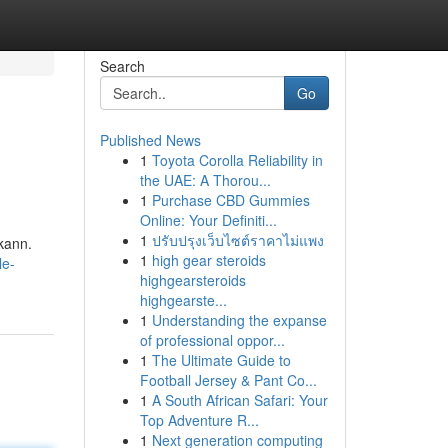
Search
Go
Published News
1
Toyota Corolla Reliability in
the UAE: A Thorou...
1
Purchase CBD Gummies
Online: Your Definiti...
1
ปรับปรุงเว็บไซต์ราคาไม่แพง
 kann.
1
high gear steroids
le-
highgearsteroids
highgearste...
1
Understanding the expanse
of professional oppor...
1
The Ultimate Guide to
Football Jersey & Pant Co...
1
A South African Safari: Your
Top Adventure R...
1
Next generation computing