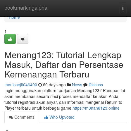
Home
bookmarkingalpha
Togg
navi
Home
1
Menang123: Tutorial Lengkap
Masuk, Daftar dan Persentase
Kemenangan Terbaru
monicaejtl046490
60 days ago
News
Discuss
Ingin menggunakan platform perjudian Menang123? Panduan ini
akan membahas secara rinci proses mendaftar ke akun Anda,
tutorial registrasi akun anyar, dan informasi mengenai Return to
Player terbaru untuk berbagai game
https://m3nan6123.online
Comments
Who Upvoted