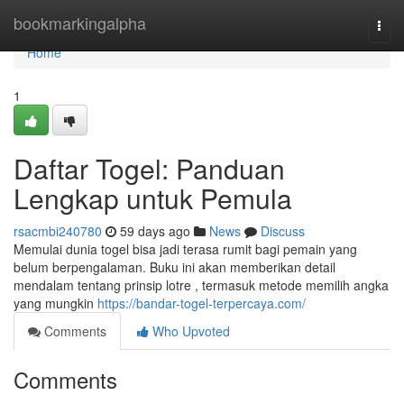
Home
bookmarkingalpha
Togg
navi
Home
1
Daftar Togel: Panduan
Lengkap untuk Pemula
rsacmbi240780
59 days ago
News
Discuss
Memulai dunia togel bisa jadi terasa rumit bagi pemain yang
belum berpengalaman. Buku ini akan memberikan detail
mendalam tentang prinsip lotre , termasuk metode memilih angka
yang mungkin
https://bandar-togel-terpercaya.com/
Comments
Who Upvoted
Comments