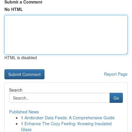
Submit a Comment
No HTML
HTML is disabled
Report Page
Search
Go
Published News
1
Amibroker Data Feeds: A Comprehensive Guide
1
Enhance The Cozy Feeling: Knowing Insulated
Glass