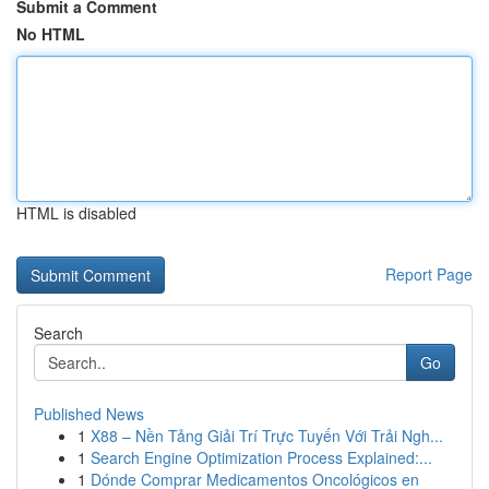
Submit a Comment
No HTML
HTML is disabled
Report Page
Search
Go
Published News
1
X88 – Nền Tảng Giải Trí Trực Tuyến Với Trải Ngh...
1
Search Engine Optimization Process Explained:...
1
Dónde Comprar Medicamentos Oncológicos en