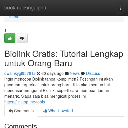
Home
bookmarkingalpha
Togg
navi
Home
1
Biolink Gratis: Tutorial Lengkap
untuk Orang Baru
owainkygl957612
60 days ago
News
Discuss
Ingin mencoba Biolink tanpa komplimen? Postingan ini akan
panduan terperinci untuk orang baru. Kita akan semua hal
mendasar mengenai Biolink, seperti cara membuat tautan
menarik. Siapa saja bisa mengikuti proses ini
https://linktop.me/tools
Comments
Who Upvoted
Comments