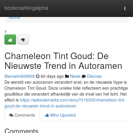
Home
bookmarkingalpha
Togg
navi
Home
1
Chameleon Tint Goud: De
Nieuwste Trend in Autoramen
lilianseln609658
60 days ago
News
Discuss
De wereld van autoramen verandert snel, en de nieuwste hype is
Chameleon Tint Goud. Deze unieke folie reflecteert een prachtige
goudkleur die verandert afhankelijk van de inval van het licht. Het
effect is
https://webookmarks.com/story7015335/chameleon-tint-
goud-de-nieuwste-trend-in-autoramen
Comments
Who Upvoted
Comments