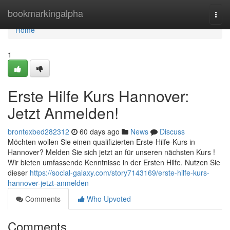
Home
bookmarkingalpha
Togg
navi
Home
1
Erste Hilfe Kurs Hannover:
Jetzt Anmelden!
brontexbed282312
60 days ago
News
Discuss
Möchten wollen Sie einen qualifizierten Erste-Hilfe-Kurs in
Hannover? Melden Sie sich jetzt an für unseren nächsten Kurs !
Wir bieten umfassende Kenntnisse in der Ersten Hilfe. Nutzen Sie
dieser
https://social-galaxy.com/story7143169/erste-hilfe-kurs-
hannover-jetzt-anmelden
Comments
Who Upvoted
Comments