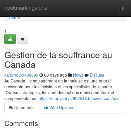
Home
bookmarkingalpha
Togg
navi
Home
1
Gestion de la souffrance au
Canada
kaitlynquxr468899
60 days ago
News
Discuss
Au Canada , le soulagement de la malaise est une priorité
croissante pour les individus et les spécialistes de la santé .
Diverses stratégies, incluant des options médicamenteux et
complémentaires,
https://mariyahrvtz807546.bmswiki.com/user
Comments
Who Upvoted
Comments