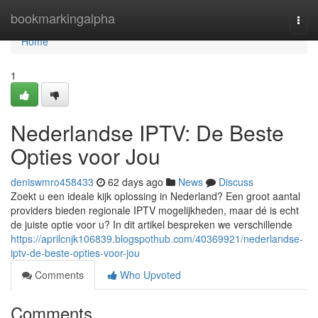
Home
bookmarkingalpha
Togg
navi
Home
1
Nederlandse IPTV: De Beste
Opties voor Jou
deniswmro458433
62 days ago
News
Discuss
Zoekt u een ideale kijk oplossing in Nederland? Een groot aantal
providers bieden regionale IPTV mogelijkheden, maar dé is echt
de juiste optie voor u? In dit artikel bespreken we verschillende
https://aprilcnjk106839.blogspothub.com/40369921/nederlandse-
iptv-de-beste-opties-voor-jou
Comments
Who Upvoted
Comments