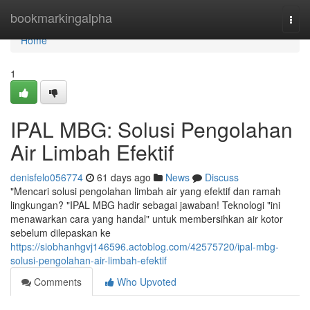
Home
bookmarkingalpha
Togg
navi
Home
1
IPAL MBG: Solusi Pengolahan
Air Limbah Efektif
denisfelo056774
61 days ago
News
Discuss
"Mencari solusi pengolahan limbah air yang efektif dan ramah
lingkungan? "IPAL MBG hadir sebagai jawaban! Teknologi "ini
menawarkan cara yang handal" untuk membersihkan air kotor
sebelum dilepaskan ke
https://siobhanhgvj146596.actoblog.com/42575720/ipal-mbg-
solusi-pengolahan-air-limbah-efektif
Comments
Who Upvoted