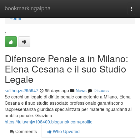
Home
bookmarkingalpha
Togg
navi
Home
1
Difensore Penale a in Milano:
Elena Cesana e il suo Studio
Legale
keithnqzs295947
65 days ago
News
Discuss
Se cerchi un legale di diritto penale competente a Milano, Elena
Cesana e il suo studio associato professionale garantiscono
rappresentanza giuridica specializzata per materie riguardanti al
ambito penale. Grazie a
https://luluvmjw108400.blogunok.com/profile
Comments
Who Upvoted