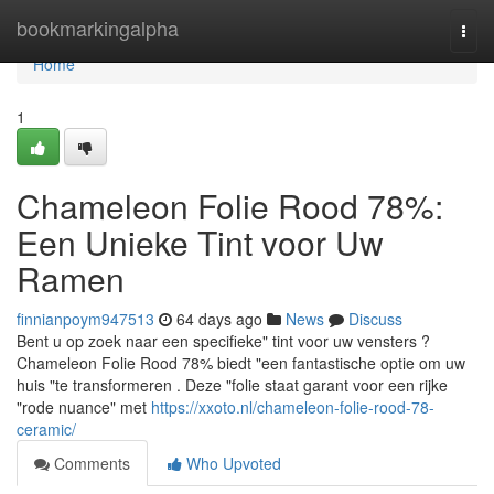
Home
bookmarkingalpha
Togg
navi
Home
1
Chameleon Folie Rood 78%:
Een Unieke Tint voor Uw
Ramen
finnianpoym947513
64 days ago
News
Discuss
Bent u op zoek naar een specifieke" tint voor uw vensters ?
Chameleon Folie Rood 78% biedt "een fantastische optie om uw
huis "te transformeren . Deze "folie staat garant voor een rijke
"rode nuance" met
https://xxoto.nl/chameleon-folie-rood-78-
ceramic/
Comments
Who Upvoted