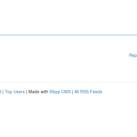
Rep
d
|
Top Users
| Made with
Kliqqi CMS
|
All RSS Feeds