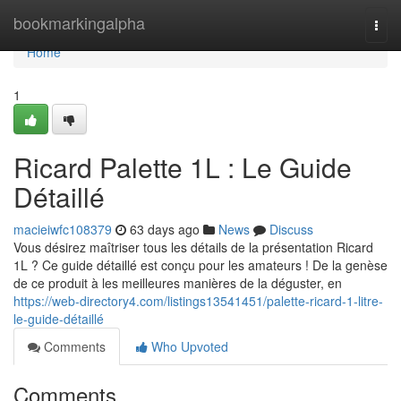
Home
bookmarkingalpha
Togg
navi
Home
1
Ricard Palette 1L : Le Guide
Détaillé
macieiwfc108379
63 days ago
News
Discuss
Vous désirez maîtriser tous les détails de la présentation Ricard
1L ? Ce guide détaillé est conçu pour les amateurs ! De la genèse
de ce produit à les meilleures manières de la déguster, en
https://web-directory4.com/listings13541451/palette-ricard-1-litre-
le-guide-détaillé
Comments
Who Upvoted
Comments