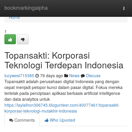
Home
bookmarkingalpha
Togg
navi
Home
1
Topansakti: Korporasi
Teknologi Terdepan Indonesia
lucywesi715385
79 days ago
News
Discuss
Topansakti adalah perusahaan digital Indonesia yang dengan
cepat menjadi pelopor kunci dalam pasar digital. Fokus mereka
terletak pada penciptaan aplikasi berbasis artificial intelligence
dan data analytics untuk
https://laylaihon306745.blogunteer.com/40077461/topansakti-
korporasi-teknologi-mutakhir-indonesia
Comments
Who Upvoted