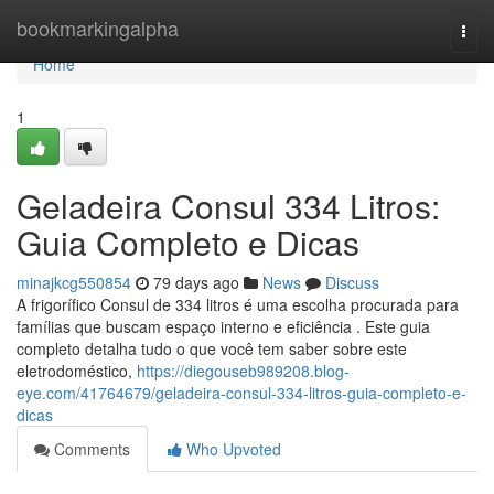
Home
bookmarkingalpha
Togg
navi
Home
1
Geladeira Consul 334 Litros:
Guia Completo e Dicas
minajkcg550854
79 days ago
News
Discuss
A frigorífico Consul de 334 litros é uma escolha procurada para
famílias que buscam espaço interno e eficiência . Este guia
completo detalha tudo o que você tem saber sobre este
eletrodoméstico,
https://diegouseb989208.blog-
eye.com/41764679/geladeira-consul-334-litros-guia-completo-e-
dicas
Comments
Who Upvoted