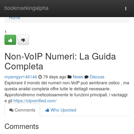
Home
bookmarkingalpha
Togg
navi
Home
1
Non-VoIP Numeri: La Guida
Completa
myamgyv146146
79 days ago
News
Discuss
Esplorare il mondo dei numeri non-VoIP può sembrare ostico , ma
questa analisi completa offre tutte le dettagli necessarie.
Approfondiremo meticolosamente le funzioni principali, i vantaggi
e gli
https://otpverified.com/
Comments
Who Upvoted
Comments