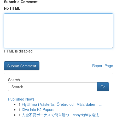
Submit a Comment
No HTML
HTML is disabled
Report Page
Search
Go
Published News
1
Flyttfirma i Västerås, Örebro och Mälardalen – ...
1
Dive into K2 Papers
1
入金不要ボーナスで簡単勝つ！copyright攻略法